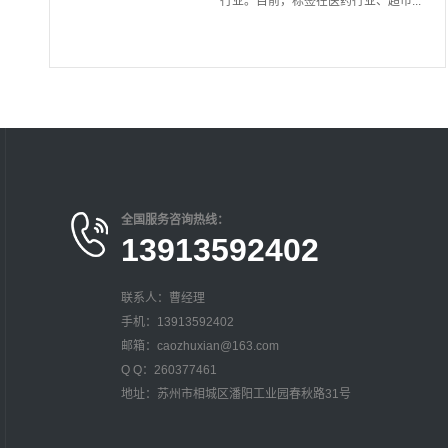
行业。目前，标签在医药行业、超市...
全国服务咨询热线：
13913592402
联系人：曹经理
手机：13913592402
邮箱：caozhuxian@163.com
Q Q：260377461
地址：苏州市相城区潘阳工业园春秋路31号