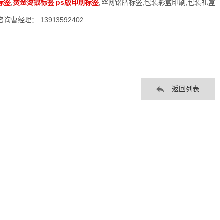
标签
,
烫金烫银标签
,
ps版印刷标签
,丝网铭牌标签,包装彩盒印刷,包装礼盒
经理： 13913592402.
返回列表