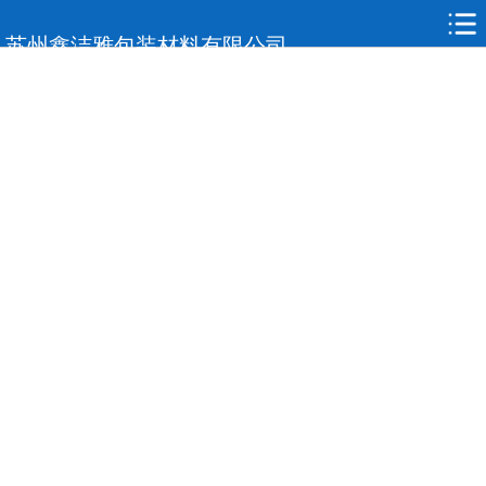
网站首页
苏州鑫洁雅包装材料有限公司
关于我们
标签印刷
复合膜复合袋
产品展示
应用领域
合作案例
新闻中心