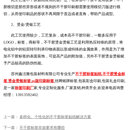
胶模切是那些异形或者不规则的不干胶印刷都需要使用模切刀版进行模
切，从而使印刷品的形状不再局限于直边或者直角，帮助产品成型。
2、烫金/烫银工艺
此工艺使用较少，工艺复杂，成本高不干胶印刷，一般多应用于
LOGO，标签，商标等，不干胶烫金烫银工艺是利用热压转移的原理，将
电化铝中的铝层转印到承印物表面以形成特殊的金属效果，作用是为了增
加不干胶标签的表面装饰，可提高产品的附加值，另外不干胶烫金烫银赋
予产品较高的防伪性能。
苏州鑫洁雅包装材料有限公司专业生产
不干胶标签贴纸
,
不干胶烫金标
签
,
烫金烫银标签
,
ps版印刷标签
,丝网铭牌标签,包装彩盒印刷,包装礼盒印刷,
是一家
标签印刷厂
家,专业定制化服务,厂家直销,种类齐全,欢迎来电咨询曹
经理： 13913592402.
上一篇：
多样化、个性化的不干胶标签贴纸解决方案
下一篇：
不干胶标签存放要求有哪些