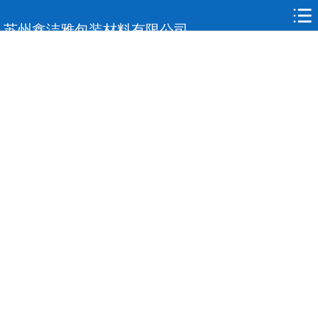
网站首页
苏州鑫洁雅包装材料有限公司
关于我们
标签印刷
复合膜复合袋
产品展示
应用领域
合作案例
新闻中心