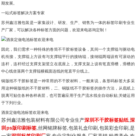
期发展。
一站式标签解决方案专家
苏州鑫洁雅包装是一家集设计、研发、生产、销售为一体的标签印刷专业生
产厂家，可以解决各种标签方面的问题，欢迎来电咨询定制！
因此，我们需求一种特殊的卷筒不干胶标签设备，其间一个支撑辊与驱动电
机衔接，支撑辊上方设有与支撑辊平行的接纳辊，接纳辊两端设有可滚动的
连杆，连杆经过支撑支架竖立在底座上，支撑支架上设有笔直滑槽，滑槽的
中心线坐落两个支撑辊横截面连线的笔直平分线上。
铜版纸不干胶标签是一种常用的不干胶材料，一般来说，条形码标签大多采
用这种铜版纸的不干胶材料，二、铜版纸不干胶标签的操作方法，从底紙上
脱离可贴住各种各样表层，也可普遍应用于生产流水线全自动标贴;关键运用
于下列行业。
酒泉定做电池标签欢迎来电
苏州鑫洁雅包装材料有限公司专业生产
深圳不干胶标签贴纸
,
深
圳ps版印刷标签
,丝网铭牌标签,包装礼盒印刷,包装彩盒印刷,是
一家
深圳标签印刷厂
家,专业定制化服务,厂家直销,种类齐全,欢