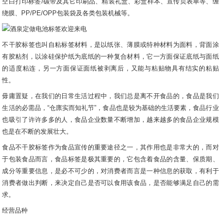
空白打印标签/碳带及其它印刷品、精装礼盒、彩盒样本、宣传页表单等、缠
绕膜、PP/PE/OPP包装袋及各类包装机械等。
不干胶标签也叫自粘标签材料，是以纸张、薄膜或特种材料为面料，背面涂
有胶粘剂，以涂硅保护纸为底纸的一种复合材料，它一方面保证底纸与面纸
的适度粘连，另一方面保证面纸被剥离后，又能与粘贴物具有结实的粘贴
性。
毋庸置疑，在我们的日常生活过程中，我们总是离不开食品的，食品是我们
生活的必需品，“仓廪实而知礼节”，食品也是较为基础的生活要素，食品行业
也吸引了许许多多的人，食品企业数量不断增加，越来越多的食品企业规模
也是在不断的发展壮大。
食品不干胶标签作为食品宣传的重要途径之一，其作用也是非常大的，而对
于包装食品而言，食品标签是极其重要的，它包含着食品的含量、保质期、
成分等重要信息，是必不可少的，对消费者而言是一种信息的获取，有利于
消费者做出判断，来决定自己是否可以食用该食品，是否能够满足自己的需
求。
经营品种