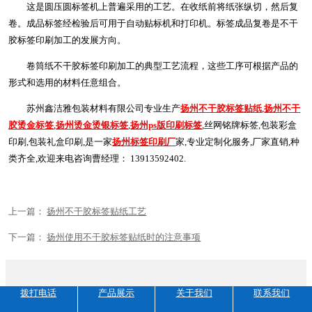
这是圆压圆标签机上普遍采用的工艺。在收纸前将纸张纵切，然后复
卷。成品标签经检验后可用于自动贴标机和打印机。标签成品复卷是不干
胶标签印刷加工的发展方向。
卷筒纸不干胶标签印刷加工的典型工艺流程，这些工序可根据产品的
形式和选用的材料任意组合。
苏州鑫洁雅包装材料有限公司专业生产
扬州不干胶标签贴纸
,
扬州不干
胶烫金标签
,
扬州烫金烫银标签
,
扬州ps版印刷标签
,丝网铭牌标签,包装彩盒
印刷,包装礼盒印刷,是一家
扬州标签印刷厂
家,专业定制化服务,厂家直销,种
类齐全,欢迎来电咨询曹经理： 13913592402.
上一篇：
扬州不干胶标签贴纸工艺
下一篇：
扬州使用不干胶标签贴纸时的注意事项
拨打电话
产品展示
关于我们
联系我们