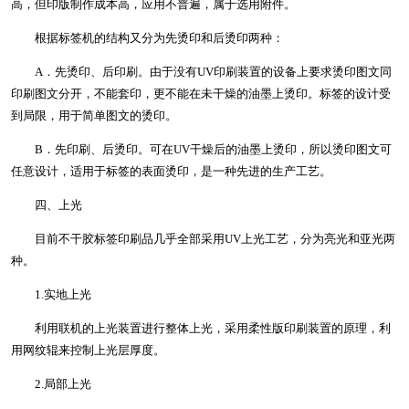
高，但印版制作成本高，应用不普遍，属于选用附件。
根据标签机的结构又分为先烫印和后烫印两种：
A．先烫印、后印刷。由于没有UV印刷装置的设备上要求烫印图文同
印刷图文分开，不能套印，更不能在未干燥的油墨上烫印。标签的设计受
到局限，用于简单图文的烫印。
B．先印刷、后烫印。可在UV干燥后的油墨上烫印，所以烫印图文可
任意设计，适用于标签的表面烫印，是一种先进的生产工艺。
四、上光
目前不干胶标签印刷品几乎全部采用UV上光工艺，分为亮光和亚光两
种。
1.实地上光
利用联机的上光装置进行整体上光，采用柔性版印刷装置的原理，利
用网纹辊来控制上光层厚度。
2.局部上光