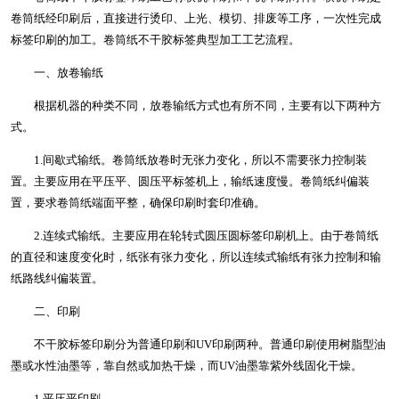
卷筒纸经印刷后，直接进行烫印、上光、模切、排废等工序，一次性完成
标签印刷的加工。卷筒纸不干胶标签典型加工工艺流程。
一、放卷输纸
根据机器的种类不同，放卷输纸方式也有所不同，主要有以下两种方
式。
1.间歇式输纸。卷筒纸放卷时无张力变化，所以不需要张力控制装
置。主要应用在平压平、圆压平标签机上，输纸速度慢。卷筒纸纠偏装
置，要求卷筒纸端面平整，确保印刷时套印准确。
2.连续式输纸。主要应用在轮转式圆压圆标签印刷机上。由于卷筒纸
的直径和速度变化时，纸张有张力变化，所以连续式输纸有张力控制和输
纸路线纠偏装置。
二、印刷
不干胶标签印刷分为普通印刷和UV印刷两种。普通印刷使用树脂型油
墨或水性油墨等，靠自然或加热干燥，而UV油墨靠紫外线固化干燥。
1.平压平印刷