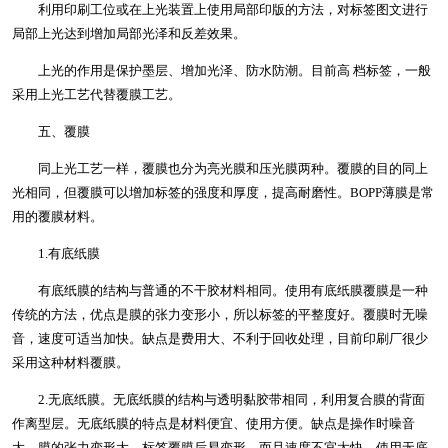
利用印刷工位或在上光装置上使用局部印版的方法，对标签图文进行
局部上光达到增加局部光泽和反差效果。
上光的作用是保护墨层、增加光泽、防水防潮。目前高 档标签，一般
采用上光工艺代替覆膜工艺。
五、覆膜
同上光工艺一样，覆膜也分为亮光膜和压光膜两种。覆膜的目的同上
光相同，但覆膜可以增加标签的强度和厚度，提高耐磨性。BOPP薄膜是常
用的覆膜材料。
1.有底纸膜
有底纸膜的结构与普通的不干胶材料相同。使用有底纸膜覆膜是一种
传统的方法，优点是膜的张力变形小，所以标签的平整度好。覆膜时无噪
音，速度可适当加快。缺点是费用大、不利于回收处理，目前印刷厂很少
采用这种材料覆膜。
2.无底纸膜。无底纸膜的结构与透明黏胶带相同，利用复合膜的背面
作离型层。无底纸膜的特点是材料便宜、使用方便。缺点是操作时噪音
大，膜的张力变形大，标签覆膜后易变形，而且速度不宜太快。使用无底