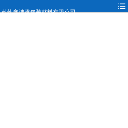
网站首页
苏州鑫洁雅包装材料有限公司
关于我们
标签印刷
复合膜复合袋
产品展示
应用领域
合作案例
新闻中心