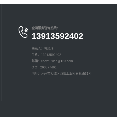
全国服务咨询热线：
13913592402
联系人：曹经理
手机：13913592402
邮箱：caozhuxian@163.com
Q Q：260377461
地址：苏州市相城区潘阳工业园春秋路31号